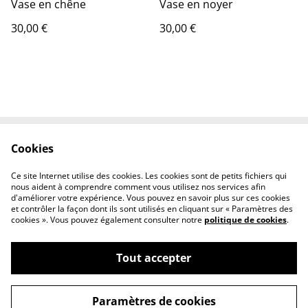
Vase en chêne
Vase en noyer
30,00 €
30,00 €
Cookies
Contactez-nous
Conditions
Politique de
Politique de cookies
Ce site Internet utilise des cookies. Les cookies sont de petits fichiers qui
confidentialité
nous aident à comprendre comment vous utilisez nos services afin
d'améliorer votre expérience. Vous pouvez en savoir plus sur ces cookies
et contrôler la façon dont ils sont utilisés en cliquant sur « Paramètres des
cookies ». Vous pouvez également consulter notre
politique de cookies
.
Tout accepter
©
2026
Mak & wood
Paramètres de cookies