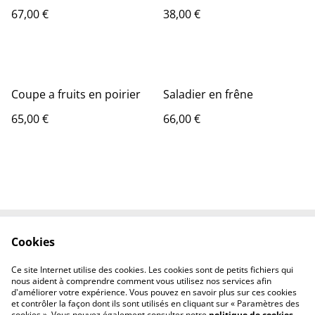
67,00 €
38,00 €
Coupe a fruits en poirier
Saladier en frêne
65,00 €
66,00 €
Cookies
Contactez-nous
Conditions
Politique de
Politique de cookies
Ce site Internet utilise des cookies. Les cookies sont de petits fichiers qui
confidentialité
nous aident à comprendre comment vous utilisez nos services afin
d'améliorer votre expérience. Vous pouvez en savoir plus sur ces cookies
et contrôler la façon dont ils sont utilisés en cliquant sur « Paramètres des
cookies ». Vous pouvez également consulter notre
politique de cookies
.